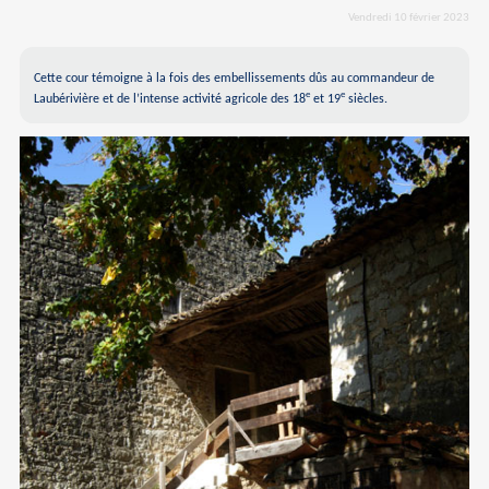
Vendredi 10 février 2023
Cette cour témoigne à la fois des embellissements dûs au commandeur de
e
e
Laubérivière et de l’intense activité agricole des 18
et 19
siècles.