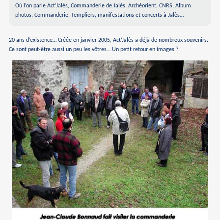
Où l’on parle Act’Jalès, Commanderie de Jalès, Archéorient, CNRS, Album
photos, Commanderie, Templiers, manifestations et concerts à Jalès…
20 ans d’existence… Créée en janvier 2005, Act’Jalès a déjà de nombreux souvenirs.
Ce sont peut-être aussi un peu les vôtres… Un petit retour en images ?