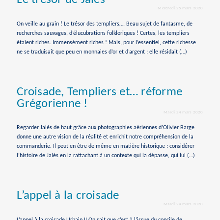
Le trésor de Jalès
Mercredi 25 mars 2020
On veille au grain ! Le trésor des templiers…. Beau sujet de fantasme, de
recherches sauvages, d’élucubrations folkloriques ! Certes, les templiers
étaient riches. Immensément riches ! Mais, pour l’essentiel, cette richesse
ne se traduisait que peu en monnaies d’or et d’argent ; elle résidait (…)
Croisade, Templiers et… réforme
Grégorienne !
Mardi 24 mars 2020
Regarder Jalès de haut grâce aux photographies aériennes d’Olivier Barge
donne une autre vision de la réalité et enrichit notre compréhension de la
commanderie. Il peut en être de même en matière historique : considérer
l’histoire de Jalès en la rattachant à un contexte qui la dépasse, qui lui (…)
L’appel à la croisade
Mardi 24 mars 2020
L’appel à la croisade Urbain II On sait que c’est à l’issue du concile de