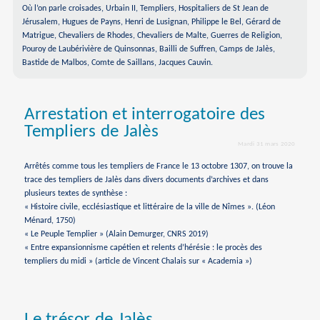
Où l’on parle croisades, Urbain II, Templiers, Hospitaliers de St Jean de
Jérusalem, Hugues de Payns, Henri de Lusignan, Philippe le Bel, Gérard de
Matrigue, Chevaliers de Rhodes, Chevaliers de Malte, Guerres de Religion,
Pouroy de Laubérivière de Quinsonnas, Bailli de Suffren, Camps de Jalès,
Bastide de Malbos, Comte de Saillans, Jacques Cauvin.
Arrestation et interrogatoire des
Templiers de Jalès
Mardi 31 mars 2020
Arrêtés comme tous les templiers de France le 13 octobre 1307, on trouve la
trace des templiers de Jalès dans divers documents d’archives et dans
plusieurs textes de synthèse :
« Histoire civile, ecclésiastique et littéraire de la ville de Nîmes ». (Léon
Ménard, 1750)
« Le Peuple Templier » (Alain Demurger, CNRS 2019)
« Entre expansionnisme capétien et relents d’hérésie : le procès des
templiers du midi » (article de Vincent Chalais sur « Academia »)