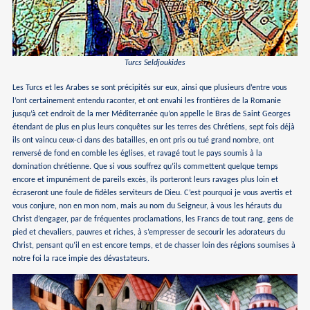
Turcs Seldjoukides
Les Turcs et les Arabes se sont précipités sur eux, ainsi que plusieurs d’entre vous
l’ont certainement entendu raconter, et ont envahi les frontières de la Romanie
jusqu’à cet endroit de la mer Méditerranée qu’on appelle le Bras de Saint Georges
étendant de plus en plus leurs conquêtes sur les terres des Chrétiens, sept fois déjà
ils ont vaincu ceux-ci dans des batailles, en ont pris ou tué grand nombre, ont
renversé de fond en comble les églises, et ravagé tout le pays soumis à la
domination chrétienne. Que si vous souffrez qu’ils commettent quelque temps
encore et impunément de pareils excès, ils porteront leurs ravages plus loin et
écraseront une foule de fidèles serviteurs de Dieu. C’est pourquoi je vous avertis et
vous conjure, non en mon nom, mais au nom du Seigneur, à vous les hérauts du
Christ d’engager, par de fréquentes proclamations, les Francs de tout rang, gens de
pied et chevaliers, pauvres et riches, à s’empresser de secourir les adorateurs du
Christ, pensant qu’il en est encore temps, et de chasser loin des régions soumises à
notre foi la race impie des dévastateurs.