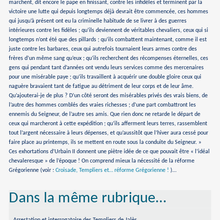
marchent, dit encore le pape en finissant, contre les infidèles et terminent par la
victoire une lutte qui depuis longtemps déjà devrait être commencée, ces hommes
qui jusqu’à présent ont eu la criminelle habitude de se livrer à des guerres
intérieures contre les fidèles ; qu’ils deviennent de véritables chevaliers, ceux qui si
longtemps n’ont été que des pillards ; qu’ils combattent maintenant, comme il est
juste contre les barbares, ceux qui autrefois tournaient leurs armes contre des
frères d’un même sang qu’eux ; qu’ils recherchent des récompenses éternelles, ces
gens qui pendant tant d’années ont vendu leurs services comme des mercenaires
pour une misérable paye ; qu’ils travaillent à acquérir une double gloire ceux qui
naguère bravaient tant de fatigue au détriment de leur corps et de leur âme.
Qu’ajouterai-je de plus ? D’un côté seront des misérables privés des vrais biens, de
l’autre des hommes comblés des vraies richesses ; d’une part combattront les
ennemis du Seigneur, de l’autre ses amis. Que rien donc ne retarde le départ de
ceux qui marcheront à cette expédition ; qu’ils afferment leurs terres, rassemblent
tout l’argent nécessaire à leurs dépenses, et qu’aussitôt que l’hiver aura cessé pour
faire place au printemps, ils se mettent en route sous la conduite du Seigneur. »
Ces exhortations d’Urbain II donnent une piètre idée de ce que pouvait être « l’idéal
chevaleresque » de l’époque ! On comprend mieux la nécessité de la réforme
Grégorienne (voir :
Croisade, Templiers et… réforme Grégorienne !
)…
Dans la même rubrique…