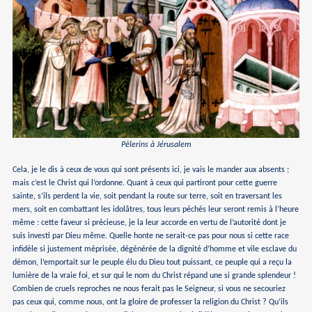
Pèlerins à Jérusalem
Cela, je le dis à ceux de vous qui sont présents ici, je vais le mander aux absents ;
mais c’est le Christ qui l’ordonne. Quant à ceux qui partiront pour cette guerre
sainte, s’ils perdent la vie, soit pendant la route sur terre, soit en traversant les
mers, soit en combattant les idolâtres, tous leurs péchés leur seront remis à l’heure
même : cette faveur si précieuse, je la leur accorde en vertu de l’autorité dont je
suis investi par Dieu même. Quelle honte ne serait-ce pas pour nous si cette race
infidèle si justement méprisée, dégénérée de la dignité d’homme et vile esclave du
démon, l’emportait sur le peuple élu du Dieu tout puissant, ce peuple qui a reçu la
lumière de la vraie foi, et sur qui le nom du Christ répand une si grande splendeur !
Combien de cruels reproches ne nous ferait pas le Seigneur, si vous ne secouriez
pas ceux qui, comme nous, ont la gloire de professer la religion du Christ ? Qu’ils