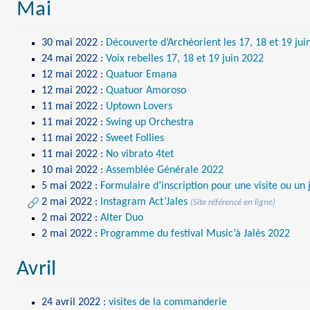
Mai
30 mai 2022
:
Découverte d’Archéorient les 17, 18 et 19 ju
24 mai 2022
:
Voix rebelles 17, 18 et 19 juin 2022
12 mai 2022
:
Quatuor Emana
12 mai 2022
:
Quatuor Amoroso
11 mai 2022
:
Uptown Lovers
11 mai 2022
:
Swing up Orchestra
11 mai 2022
:
Sweet Follies
11 mai 2022
:
No vibrato 4tet
10 mai 2022
:
Assemblée Générale 2022
5 mai 2022
:
Formulaire d’inscription pour une visite ou un 
2 mai 2022
:
Instagram Act’Jales
(Site référencé en ligne)
2 mai 2022
:
Alter Duo
2 mai 2022
:
Programme du festival Music’à Jalès 2022
Avril
24 avril 2022
:
visites de la commanderie