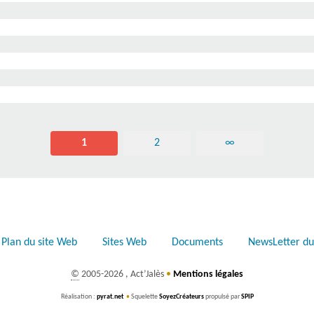
1
2
∞
Plan du site Web
Sites Web
Documents
NewsLetter du
©
2005-2026 , Act’Jalès
•
Mentions légales
Réalisation :
pyrat.net
•
Squelette
SoyezCréateurs
propulsé par
SPIP