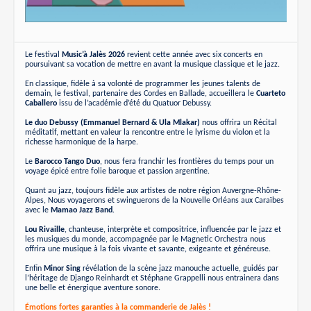
Le festival
Music’à Jalès 2026
revient cette année avec six concerts en
poursuivant sa vocation de mettre en avant la musique classique et le jazz.
En classique, fidèle à sa volonté de programmer les jeunes talents de
demain, le festival, partenaire des Cordes en Ballade, accueillera le
Cuarteto
Caballero
issu de l’académie d’été du Quatuor Debussy.
Le duo Debussy (Emmanuel Bernard & Ula Mlakar)
nous offrira un Récital
méditatif, mettant en valeur la rencontre entre le lyrisme du violon et la
richesse harmonique de la harpe.
Le
Barocco Tango Duo
, nous fera franchir les frontières du temps pour un
voyage épicé entre folie baroque et passion argentine.
Quant au jazz, toujours fidèle aux artistes de notre région Auvergne-Rhône-
Alpes, Nous voyagerons et swinguerons de la Nouvelle Orléans aux Caraïbes
avec le
Mamao Jazz Band
.
Lou Rivaille
, chanteuse, interprète et compositrice, influencée par le jazz et
les musiques du monde, accompagnée par le Magnetic Orchestra nous
offrira une musique à la fois vivante et savante, exigeante et généreuse.
Enfin
Minor Sing
révélation de la scène jazz manouche actuelle, guidés par
l’héritage de Django Reinhardt et Stéphane Grappelli nous entrainera dans
une belle et énergique aventure sonore.
Émotions fortes garanties à la commanderie de Jalès !