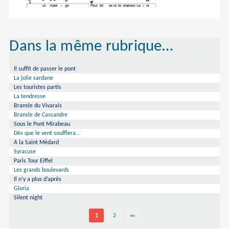
Dans la même rubrique…
Il suffit de passer le pont
La jolie sardane
Les touristes partis
La tendresse
Bransle du Vivarais
Bransle de Cassandre
Sous le Pont Mirabeau
Dès que le vent soufflera…
A la Saint Médard
Syracuse
Paris Tour Eiffel
Les grands boulevards
Il n’y a plus d’après
Gloria
Silent night
1
2
∞