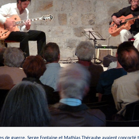
nées de guerre, Serge Fontaine et Mathias Théraube avaient concocté 