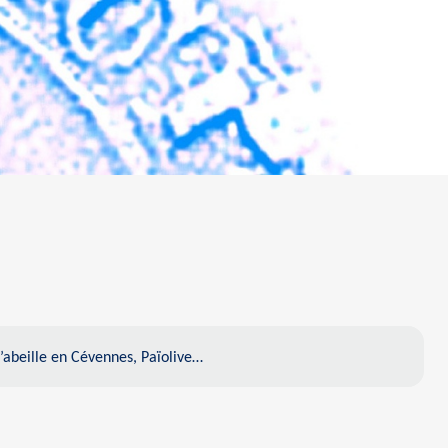
l’abeille en Cévennes, Païolive…