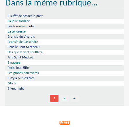
Dans la même rubrique…
Il suffit de passer le pont
La jolie sardane
Les touristes partis
La tendresse
Bransle du Vivarais
Bransle de Cassandre
Sous le Pont Mirabeau
Dès que le vent soufflera…
A la Saint Médard
Syracuse
Paris Tour Eiffel
Les grands boulevards
Il n’y a plus d’après
Gloria
Silent night
1
2
∞