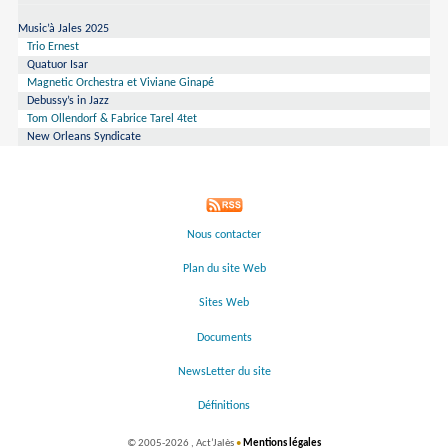
Music’à Jales 2025
Trio Ernest
Quatuor Isar
Magnetic Orchestra et Viviane Ginapé
Debussy’s in Jazz
Tom Ollendorf & Fabrice Tarel 4tet
New Orleans Syndicate
Nous contacter
Plan du site Web
Sites Web
Documents
NewsLetter du site
Définitions
©
2005-2026 , Act’Jalès
•
Mentions légales