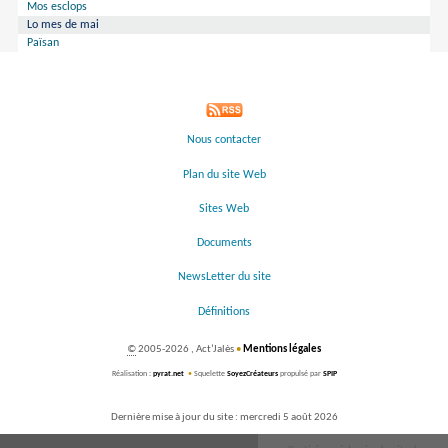
Mos esclops
Lo mes de mai
Païsan
Nous contacter
Plan du site Web
Sites Web
Documents
NewsLetter du site
Définitions
©
2005-2026 , Act’Jalès
•
Mentions légales
Réalisation :
pyrat.net
•
Squelette
SoyezCréateurs
propulsé par
SPIP
Dernière mise à jour du site : mercredi 5 août 2026