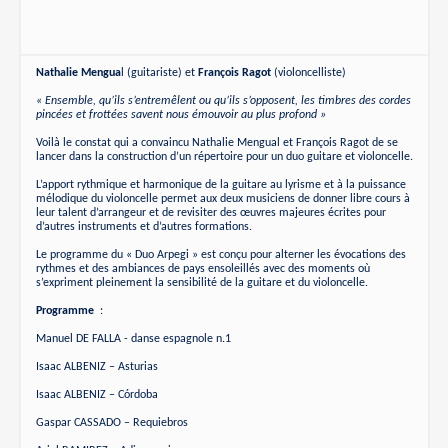
Nathalie Mengua
l (guitariste) et
François Ragot
(violoncelliste)
« Ensemble, qu’ils s’entremêlent ou qu’ils s’opposent, les timbres des cordes
pincées et frottées savent nous émouvoir au plus profond »
Voilà le constat qui a convaincu Nathalie Mengual et François Ragot de se
lancer dans la construction d’un répertoire pour un duo guitare et violoncelle.
L’apport rythmique et harmonique de la guitare au lyrisme et à la puissance
mélodique du violoncelle permet aux deux musiciens de donner libre cours à
leur talent d’arrangeur et de revisiter des œuvres majeures écrites pour
d’autres instruments et d’autres formations.
Le programme du « Duo Arpegi » est conçu pour alterner les évocations des
rythmes et des ambiances de pays ensoleillés avec des moments où
s’expriment pleinement la sensibilité de la guitare et du violoncelle.
Programme
:
Manuel DE FALLA - danse espagnole n.1
Isaac ALBENIZ – Asturias
Isaac ALBENIZ – Córdoba
Gaspar CASSADO – Requiebros