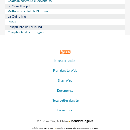
Chanson contre le ci-devant Roi
Le Grand Projet
Veillons au salut de l’Empire
La Guillotine
Païsan
Complainte de Louis XVI
Complainte des immigrés
Nous contacter
Plan du site Web
Sites Web
Documents
NewsLetter du site
Définitions
©
2005-2026 , Act’Jalès
•
Mentions légales
Réalisation :
pyrat.net
•
Squelette
SoyezCréateurs
propulsé par
SPIP