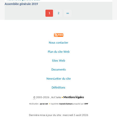
Assemblée générale 2019
1
2
∞
Nous contacter
Plan du site Web
Sites Web
Documents
NewsLetter du site
Définitions
©
2005-2026 , Act’Jalès
•
Mentions légales
Réalisation :
pyrat.net
•
Squelette
SoyezCréateurs
propulsé par
SPIP
Dernière mise à jour du site : mercredi 5 août 2026