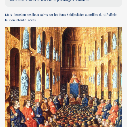
chrétiens d’occident se rendent en pèlerinage à Jérusalem.
e
Mais l’invasion des lieux saints par les Turcs Seldjoukides au milieu du 11
siècle
leur en interdit l’accès.