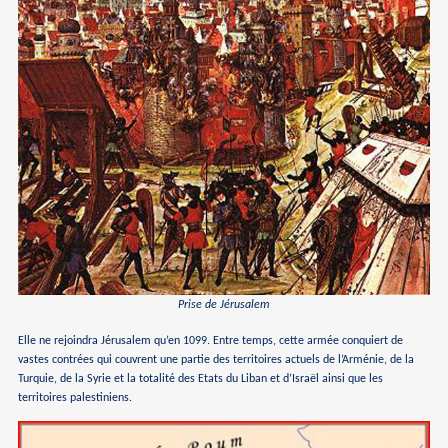
Prise de Jérusalem
Elle ne rejoindra Jérusalem qu’en 1099. Entre temps, cette armée conquiert de
vastes contrées qui couvrent une partie des territoires actuels de l’Arménie, de la
Turquie, de la Syrie et la totalité des Etats du Liban et d’Israël ainsi que les
territoires palestiniens.