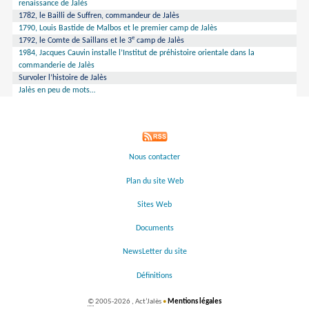
renaissance de Jalès
1782, le Bailli de Suffren, commandeur de Jalès
1790, Louis Bastide de Malbos et le premier camp de Jalès
e
1792, le Comte de Saillans et le 3
camp de Jalès
1984, Jacques Cauvin installe l’Institut de préhistoire orientale dans la
commanderie de Jalès
Survoler l’histoire de Jalès
Jalès en peu de mots…
Nous contacter
Plan du site Web
Sites Web
Documents
NewsLetter du site
Définitions
©
2005-2026 , Act’Jalès
•
Mentions légales