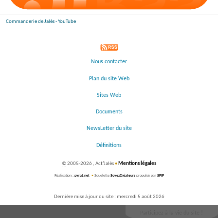
Commanderie de Jalès - YouTube
Nous contacter
Plan du site Web
Sites Web
Documents
NewsLetter du site
Définitions
©
2005-2026 , Act’Jalès
•
Mentions légales
Réalisation :
pyrat.net
•
Squelette
SoyezCréateurs
propulsé par
SPIP
Dernière mise à jour du site : mercredi 5 août 2026
Participez à la vie du site !